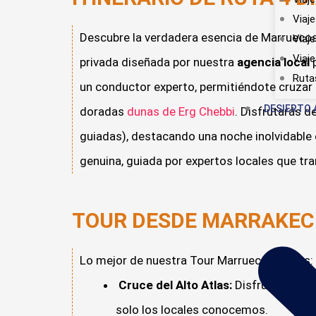
Viaj
Descubre la verdadera esencia de Marrueco
Viaj
Viaj
privada diseñada por nuestra
agencia local
p
Ruta
un conductor experto, permitiéndote cruza
DESIERTO 
doradas
dunas de Erg Chebbi
. Disfrutarás d
guiadas), destacando una noche inolvidable
genuina, guiada por expertos locales que tra
TOUR DESDE MARRAKECH
Lo mejor de nuestra Tour Marruecos 4 Dias​:
Cruce del Alto Atlas:
Disfruta de un 
solo los locales conocemos.