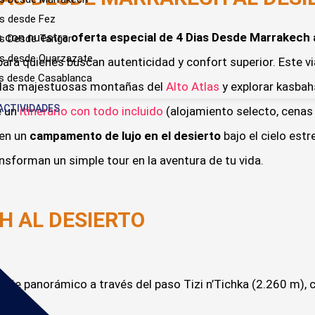
es desde Fez
s con nuestra
oferta especial de 4 Dias Desde Marrakech 
es Desde Tanger
es desde Ouarzazate
ara quienes buscan autenticidad y confort superior. Este vi
s desde Casablanca
r las majestuosas montañas del
Alto Atlas
y explorar kasbah
ACTIVIDADES
e un
itinerario con todo incluido
(alojamiento selecto, cenas 
 en un
campamento de lujo en el desierto
bajo el cielo estr
nsforman un simple tour en la aventura de tu vida.
 AL DESIERTO​
viaje panorámico a través del paso Tizi n’Tichka (2.260 m),