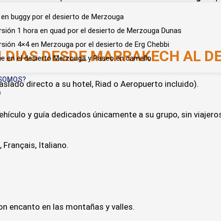
 en buggy por el desierto de Merzouga
rsión 1 hora en quad por el desierto de Merzouga Dunas
rsión 4×4 en Merzouga por el desierto de Erg Chebbi
4 DIAS DESDE MARRAKECH AL D
e en el desierto Merzouga y Paseo en camello
 SOMOS?
slado directo a su hotel, Riad o Aeropuerto incluido).
O
hículo y guía dedicados únicamente a su grupo, sin viajero
 Français, Italiano.
on encanto en las montañas y valles.