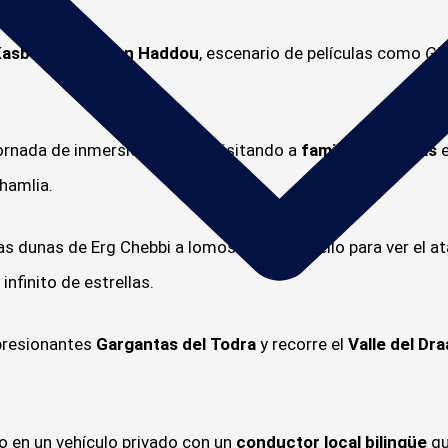
asbah de Ait Ben Haddou
, escenario de películas como
Gla
ornada de inmersión cultural visitando a
familias nómadas
e
hamlia.
as dunas de Erg Chebbi a lomos de un camello para ver el a
infinito de estrellas.
presionantes
Gargantas del Todra
y recorre el
Valle del Dra
mo en un vehículo privado con un
conductor local bilingüe
qu