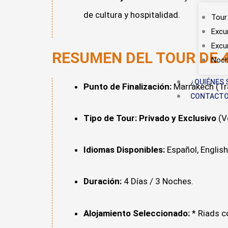
de cultura y hospitalidad.
Tour
Excu
Excu
RESUMEN DEL TOUR DE 
Noch
¿QUIÉNES
Punto de Finalización:
Marrakech (Tra
CONTACT
Tipo de Tour:
Privado y Exclusivo
(Ve
Idiomas Disponibles:
Español, English,
Duración:
4 Días / 3 Noches.
Alojamiento Seleccionado:
* Riads c