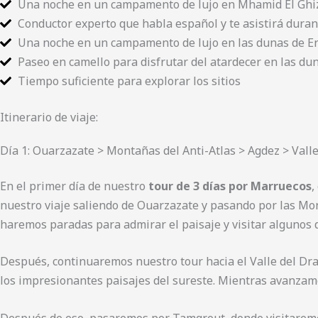
Una noche en un campamento de lujo en Mhamid El Ghiz
Conductor experto que habla español y te asistirá duran
Una noche en un campamento de lujo en las dunas de E
Paseo en camello para disfrutar del atardecer en las d
Tiempo suficiente para explorar los sitios
Itinerario de viaje:
Día 1: Ouarzazate > Montañas del Anti-Atlas > Agdez > Vall
En el primer día de nuestro
tour de 3 días por Marruecos
,
nuestro viaje saliendo de Ouarzazate y pasando por las Mon
haremos paradas para admirar el paisaje y visitar algunos 
Después, continuaremos nuestro tour hacia el Valle del Dra
los impresionantes paisajes del sureste. Mientras avanzam
Después de eso, pasaremos por Tamgrout, donde visitaremos 