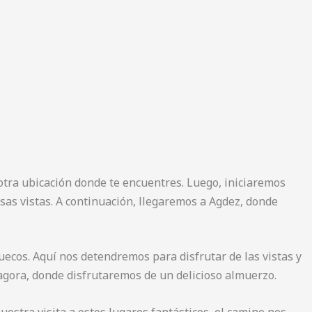
otra ubicación donde te encuentres. Luego, iniciaremos
sas vistas. A continuación, llegaremos a Agdez, donde
ecos. Aquí nos detendremos para disfrutar de las vistas y
agora, donde disfrutaremos de un delicioso almuerzo.
estra visita a estos lugares fantásticos, el camino nos