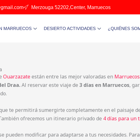
gmail.com
Merzouga 52202,Center, Marruecos
EN MARRUECOS
DESIERTO ACTIVIDADES
¿QUIÉNES SO
a
e
Ouarzazate
están entre las mejor valoradas en
Marruecos
del Draa.
Al reservar este viaje de
3 días en Marruecos
, ga
do.
que te permitirá sumergirte completamente en el paisaje des
 También ofrecemos un itinerario privado de
4 días para un 
se pueden modificar para adaptarse a tus necesidades. Para c