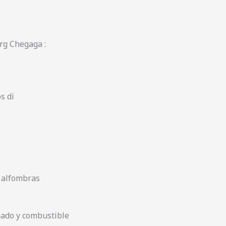
rg Chegaga :
s di
s alfombras
nado y combustible