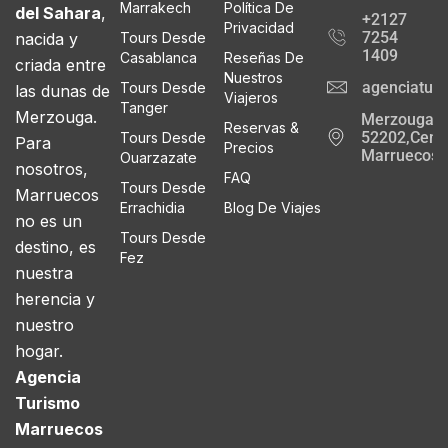
Marrakech
Política De
del Sahara
,
+2127
Privacidad
7254
nacida y
Tours Desde
1409
Casablanca
Reseñas De
criada entre
Nuestros
agenciatur
Tours Desde
las dunas de
Viajeros
Tanger
Merzouga.
Merzouga
Reservas &
52202,Cente
Tours Desde
Para
Precios
Marruecos
Ouarzazate
nosotros,
FAQ
Tours Desde
Marruecos
Errachidia
Blog De Viajes
no es un
Tours Desde
destino, es
Fez
nuestra
herencia y
nuestro
hogar.
Agencia
Turismo
Marruecos