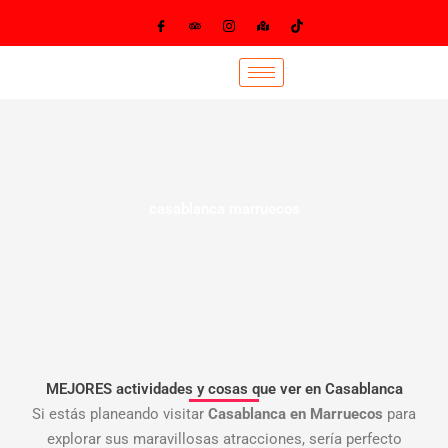
Ir
al
contenido
casablanca marruecos
MEJORES actividades y cosas que ver en Casablanca
Si estás planeando visitar
Casablanca en Marruecos
para
explorar sus maravillosas atracciones, sería perfecto