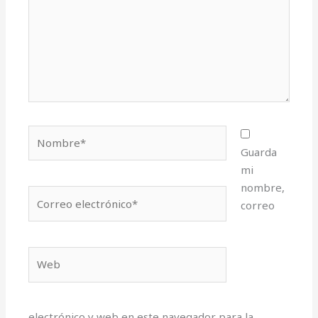
Nombre*
Guarda
mi
nombre,
Correo
correo
electrónico*
Web
electrónico y web en este navegador para la