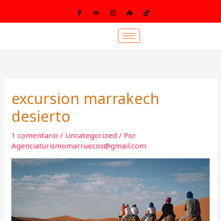
Ir
al
contenido
excursion marrakech
desierto
1 comentario
/
Uncategorized
/ Por
Agenciaturismomarruecos@gmail.com