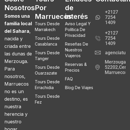
Nosotros
Por
de
+2127
Marruecos
interés
Somos una
7254
1409
familia local
Tours Desde
Aviso Legal Y
Marrakech
Política De
del Sahara
,
+2127
Privacidad
7254
nacida y
Tours Desde
1409
Casablanca
Reseñas De
criada entre
Nuestros
agenciatur
Tours Desde
las dunas de
Viajeros
Tanger
Merzouga.
Merzouga
Reservas &
52202,Cente
Tours Desde
Para
Precios
Marruecos
Ouarzazate
nosotros,
FAQ
Tours Desde
Marruecos
Errachidia
Blog De Viajes
no es un
Tours Desde
destino, es
Fez
nuestra
herencia y
nuestro
hogar.