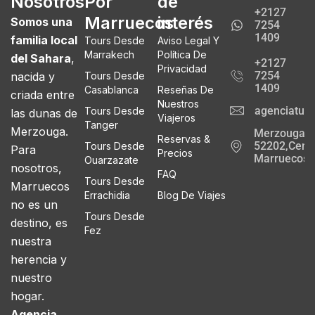
Nosotros
Por
de
+2127
Marruecos
interés
Somos una
7254
1409
familia local
Tours Desde
Aviso Legal Y
Marrakech
Política De
del Sahara
,
+2127
Privacidad
7254
nacida y
Tours Desde
1409
Casablanca
Reseñas De
criada entre
Nuestros
agenciatur
Tours Desde
las dunas de
Viajeros
Tanger
Merzouga.
Merzouga
Reservas &
52202,Cente
Tours Desde
Para
Precios
Marruecos
Ouarzazate
nosotros,
FAQ
Tours Desde
Marruecos
Errachidia
Blog De Viajes
no es un
Tours Desde
destino, es
Fez
nuestra
herencia y
nuestro
hogar.
Agencia