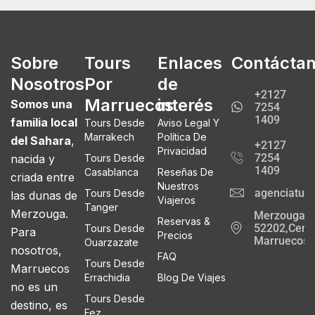
Sobre
Tours
Enlaces
Contácta
Nosotros
Por
de
+2127
Marruecos
interés
Somos una
7254
1409
familia local
Tours Desde
Aviso Legal Y
Marrakech
Política De
del Sahara
,
+2127
Privacidad
7254
nacida y
Tours Desde
1409
Casablanca
Reseñas De
criada entre
Nuestros
agenciatur
Tours Desde
las dunas de
Viajeros
Tanger
Merzouga.
Merzouga
Reservas &
52202,Cente
Tours Desde
Para
Precios
Marruecos
Ouarzazate
nosotros,
FAQ
Tours Desde
Marruecos
Errachidia
Blog De Viajes
no es un
Tours Desde
destino, es
Fez