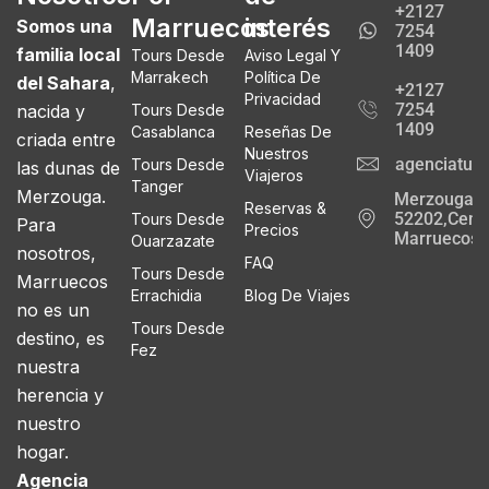
+2127
Marruecos
interés
Somos una
7254
1409
familia local
Tours Desde
Aviso Legal Y
Marrakech
Política De
del Sahara
,
+2127
Privacidad
7254
nacida y
Tours Desde
1409
Casablanca
Reseñas De
criada entre
Nuestros
agenciatur
Tours Desde
las dunas de
Viajeros
Tanger
Merzouga.
Merzouga
Reservas &
52202,Cente
Tours Desde
Para
Precios
Marruecos
Ouarzazate
nosotros,
FAQ
Tours Desde
Marruecos
Errachidia
Blog De Viajes
no es un
Tours Desde
destino, es
Fez
nuestra
herencia y
nuestro
hogar.
Agencia