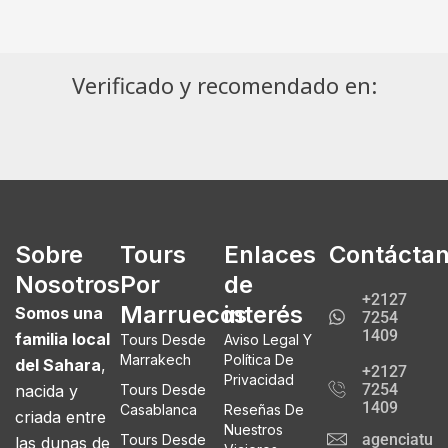
Verificado y recomendado en:
Sobre
Tours
Enlaces
Contácta
Nosotros
Por
de
+2127
Marruecos
interés
Somos una
7254
1409
familia local
Tours Desde
Aviso Legal Y
Marrakech
Política De
del Sahara
,
+2127
Privacidad
7254
nacida y
Tours Desde
1409
Casablanca
Reseñas De
criada entre
Nuestros
agenciatur
Tours Desde
las dunas de