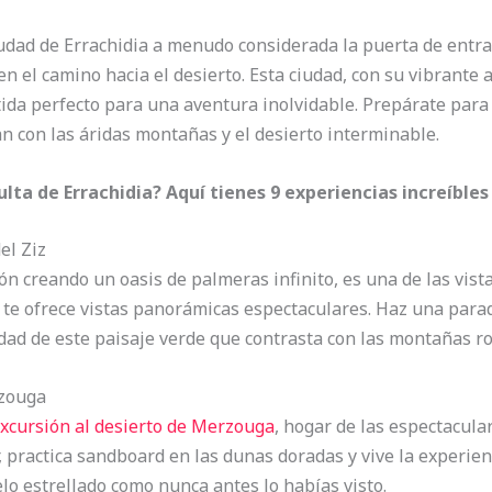
iudad de Errachidia a menudo considerada la puerta de entr
 el camino hacia el desierto. Esta ciudad, con su vibrante
tida perfecto para una aventura inolvidable. Prepárate para
n con las áridas montañas y el desierto interminable.
ulta de Errachidia? Aquí tienes 9 experiencias increíble
el Ziz
ñón creando un oasis de palmeras infinito, es una de las vis
d te ofrece vistas panorámicas espectaculares. Haz una par
ad de este paisaje verde que contrasta con las montañas roj
rzouga
xcursión al desierto de Merzouga
, hogar de las espectacul
, practica sandboard en las dunas doradas y vive la experie
o estrellado como nunca antes lo habías visto.