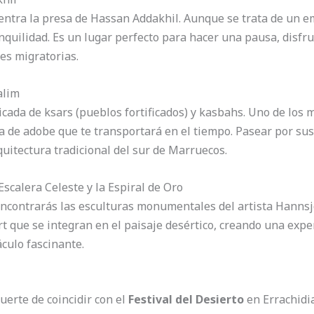
entra la presa de Hassan Addakhil. Aunque se trata de un emb
quilidad. Es un lugar perfecto para hacer una pausa, disfrut
ves migratorias.
alim
icada de ksars (pueblos fortificados) y kasbahs. Uno de los 
ca de adobe que te transportará en el tiempo. Pasear por sus 
quitectura tradicional del sur de Marruecos.
 Escalera Celeste y la Espiral de Oro
 encontrarás las esculturas monumentales del artista Hanns
t que se integran en el paisaje desértico, creando una expe
áculo fascinante.
suerte de coincidir con el
Festival del Desierto
en Errachidia