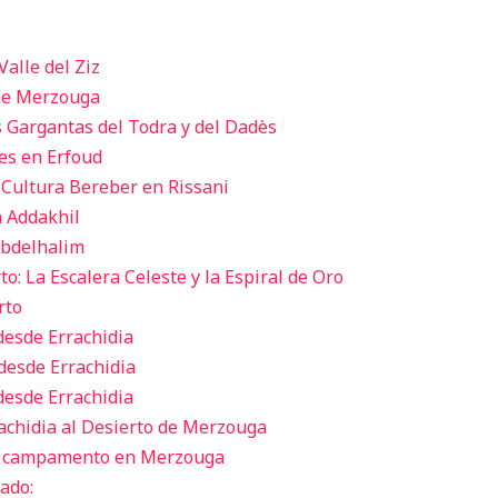
Valle del Ziz
 de Merzouga
as Gargantas del Todra y del Dadès
les en Erfoud
 Cultura Bereber en Rissani
n Addakhil
Abdelhalim
rto: La Escalera Celeste y la Espiral de Oro
rto
 desde Errachidia
 desde Errachidia
 desde Errachidia
rachidia al Desierto de Merzouga
n campamento en Merzouga
ado: