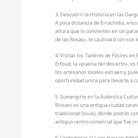
3. Descubrir la Historia en las Garg
A poca distancia de Errachidia, en
altura que lo convierten en un paraí
de las Rosas», te cautivará con sus 
4. Visitar los Talleres de Fósiles en
Erfoud, la «puerta del desierto», es
los artesanos locales extraen y pul
oportunidad única para llevarte a c
5. Sumergirte en la Auténtica Cultu
Rissani es una antigua ciudad carave
tradicional (souk), donde podrás com
antiguo centro comercial que fue cr
6. Contemplar el Lago Hassan Addak