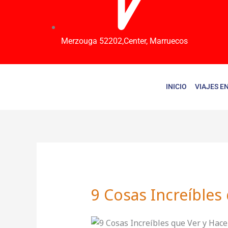
Merzouga 52202,Center, Marruecos
INICIO
VIAJES E
9 Cosas Increíbles