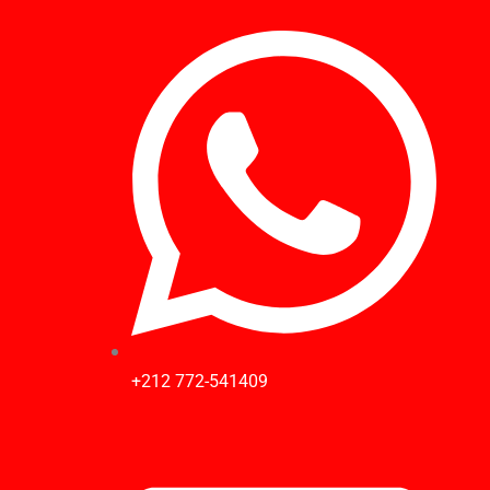
Ir
al
contenido
+212 772-541409