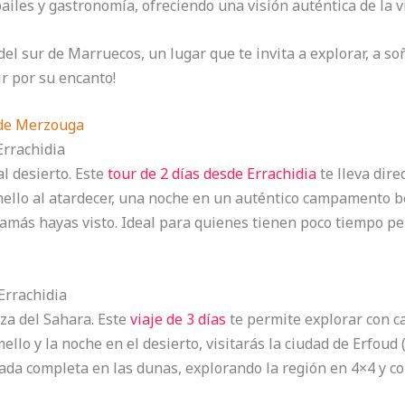
bailes y gastronomía, ofreciendo una visión auténtica de la v
del sur de Marruecos, un lugar que te invita a explorar, a soñ
ir por su encanto!
 de Merzouga
Errachidia
l desierto. Este
tour de 2 días desde Errachidia
te lleva dir
mello al atardecer, una noche en un auténtico campamento b
amás hayas visto. Ideal para quienes tienen poco tiempo p
 Errachidia
za del Sahara. Este
viaje de 3 días
te permite explorar con c
llo y la noche en el desierto, visitarás la ciudad de Erfoud 
nada completa en las dunas, explorando la región en 4×4 y c