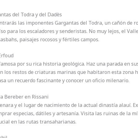
antas del Todra y del Dadès
contrarás las imponentes Gargantas del Todra, un cañón de r
so para los escaladores y senderistas. No muy lejos, el Vall
kasbahs, paisajes rocosos y fértiles campos.
 Erfoud
 famosa por su rica historia geológica. Haz una parada en su
en los restos de criaturas marinas que habitaron esta zona 
asa un recuerdo fascinante y conocer un oficio milenario.
ra Bereber en Rissani
nara y el lugar de nacimiento de la actual dinastía alauí. E
prar especias, dátiles y artesanía. Visita las ruinas de la mí
ucial en las rutas transaharianas.
hil