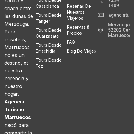
7254
nacida y
Tours Desde
1409
Casablanca
Reseñas De
criada entre
Nuestros
agenciatur
Tours Desde
las dunas de
Viajeros
Tanger
Merzouga.
Merzouga
Reservas &
52202,Cente
Tours Desde
Para
Precios
Marruecos
Ouarzazate
nosotros,
FAQ
Tours Desde
Marruecos
Errachidia
Blog De Viajes
no es un
Tours Desde
destino, es
Fez
nuestra
herencia y
nuestro
hogar.
Agencia
Turismo
Marruecos
nació para
compartir la