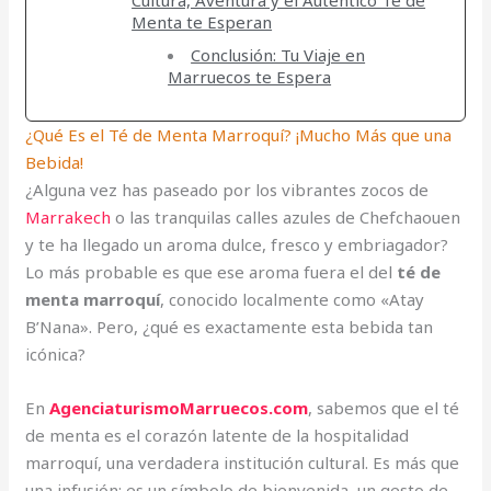
Menta te Esperan
Conclusión: Tu Viaje en
Marruecos te Espera
¿Qué Es el Té de Menta Marroquí? ¡Mucho Más que una
Bebida!
¿Alguna vez has paseado por los vibrantes zocos de
Marrakech
o las tranquilas calles azules de Chefchaouen
y te ha llegado un aroma dulce, fresco y embriagador?
Lo más probable es que ese aroma fuera el del
té de
menta marroquí
, conocido localmente como «Atay
B’Nana». Pero, ¿qué es exactamente esta bebida tan
icónica?
En
AgenciaturismoMarruecos.com
, sabemos que el té
de menta es el corazón latente de la hospitalidad
marroquí, una verdadera institución cultural. Es más que
una infusión; es un símbolo de bienvenida, un gesto de