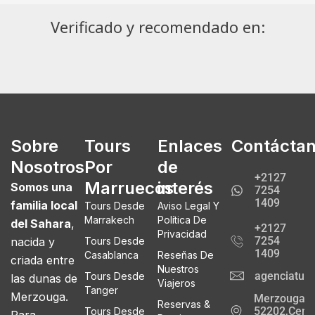
Verificado y recomendado en:
Sobre
Tours
Enlaces
Contácta
Nosotros
Por
de
+2127
Marruecos
interés
Somos una
7254
1409
familia local
Tours Desde
Aviso Legal Y
Marrakech
Política De
del Sahara
,
+2127
Privacidad
7254
nacida y
Tours Desde
1409
Casablanca
Reseñas De
criada entre
Nuestros
agenciatur
Tours Desde
las dunas de
Viajeros
Tanger
Merzouga.
Merzouga
Reservas &
52202,Cente
Tours Desde